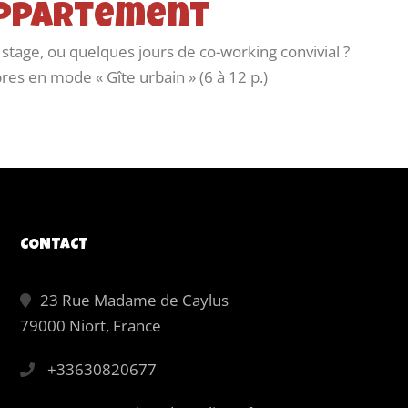
'appartement
tage, ou quelques jours de co-working convivial ?
res en mode « Gîte urbain » (6 à 12 p.)
CONTACT
23 Rue Madame de Caylus
79000 Niort, France
+33630820677