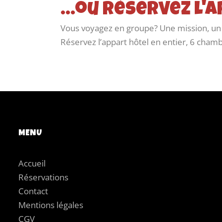
...ou réservez l
Vous voyagez en groupe? Une mission, un s
Réservez l’appart hôtel en entier, 6 chamb
MENU
Accueil
Réservations
Contact
Mentions légales
CGV