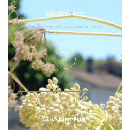
Balades
vertes
Niort et le Marais Poitevin à pied, en bus, en
voiture, en bateau…
Bulle
bien-être