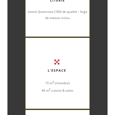
LITERIE
Literie Queensize (160) de qualité – linge
de maison inclus
L’ESPACE
2
15 m
(chambre)
2
40 m
cuisine & salon